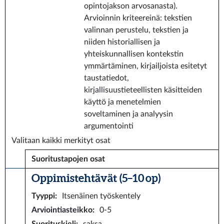
opintojakson arvosanasta).
Arvioinnin kriteereinä: tekstien
valinnan perustelu, tekstien ja
niiden historiallisen ja
yhteiskunnallisen kontekstin
ymmärtäminen, kirjailjoista esitetyt
taustatiedot,
kirjallisuustieteellisten käsitteiden
käyttö ja menetelmien
soveltaminen ja analyysin
argumentointi
Valitaan kaikki merkityt osat
Suoritustapojen osat
Oppimistehtävät (5–10 op)
Tyyppi
:
Itsenäinen työskentely
Arviointiasteikko
:
0-5