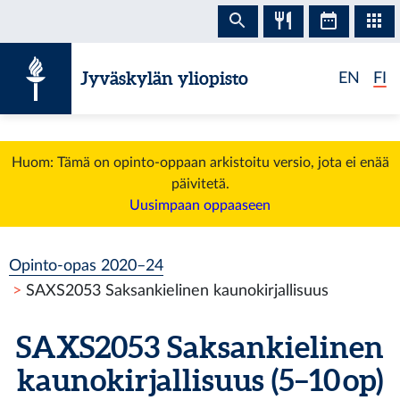
Siirry sisältöön
Jyväskylän yliopisto
EN
FI
Huom: Tämä on opinto-oppaan arkistoitu versio, jota ei enää
päivitetä.
Uusimpaan oppaaseen
Opinto-opas 2020–24
SAXS2053 Saksankielinen kaunokirjallisuus
SAXS2053 Saksankielinen
kaunokirjallisuus (5–10 op)