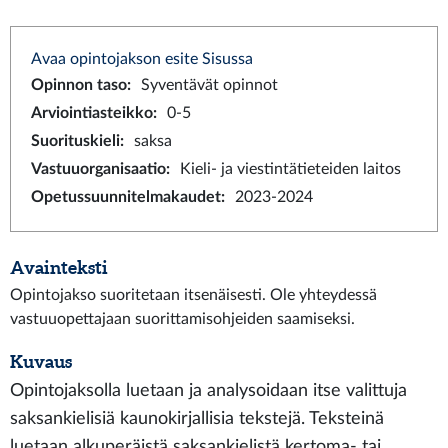
Avaa opintojakson esite Sisussa
Opinnon taso
:
Syventävät opinnot
Arviointiasteikko
:
0-5
Suorituskieli
:
saksa
Vastuuorganisaatio
:
Kieli- ja viestintätieteiden laitos
Opetussuunnitelmakaudet
:
2023-2024
Avainteksti
Opintojakso suoritetaan itsenäisesti. Ole yhteydessä
vastuuopettajaan suorittamisohjeiden saamiseksi.
Kuvaus
Opintojaksolla luetaan ja analysoidaan itse valittuja
saksankielisiä kaunokirjallisia tekstejä. Teksteinä
luetaan alkuperäistä saksankielistä kertoma- tai