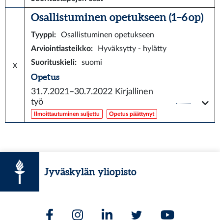
Osallistuminen opetukseen (1–6 op)
Tyyppi
:
Osallistuminen opetukseen
Arviointiasteikko
:
Hyväksytty - hylätty
Suorituskieli
:
suomi
x
Opetus
31.7.2021–30.7.2022
Kirjallinen
työ
Ilmoittautuminen suljettu
Opetus päättynyt
Jyväskylän yliopisto