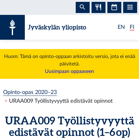
Siirry sisältöön
Jyväskylän yliopisto
EN
FI
Huom: Tämä on opinto-oppaan arkistoitu versio, jota ei enää
päivitetä.
Uusimpaan oppaaseen
Opinto-opas 2020–23
URAA009 Työllistyvyyttä edistävät opinnot
URAA009 Työllistyvyyttä
edistävät opinnot (1–6 op)