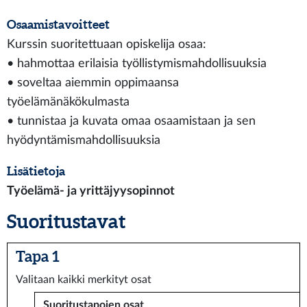
Osaamistavoitteet
Kurssin suoritettuaan opiskelija osaa:
• hahmottaa erilaisia työllistymismahdollisuuksia
• soveltaa aiemmin oppimaansa
työelämänäkökulmasta
• tunnistaa ja kuvata omaa osaamistaan ja sen
hyödyntämismahdollisuuksia
Lisätietoja
Työelämä- ja yrittäjyysopinnot
Suoritustavat
Tapa 1
Valitaan kaikki merkityt osat
Suoritustapojen osat