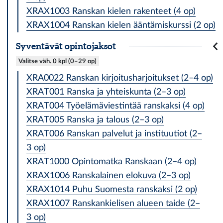
XRAX1003 Ranskan kielen rakenteet (4 op)
XRAX1004 Ranskan kielen ääntämiskurssi (2 op)
Sy­ven­tä­vät opintojaksot
Valitse väh. 0 kpl (0–29 op)
XRA0022 Ranskan kirjoitusharjoitukset (2–4 op)
XRAT001 Ranska ja yhteiskunta (2–3 op)
XRAT004 Työelämäviestintää ranskaksi (4 op)
XRAT005 Ranska ja talous (2–3 op)
XRAT006 Ranskan palvelut ja instituutiot (2–
3 op)
XRAT1000 Opintomatka Ranskaan (2–4 op)
XRAX1006 Ranskalainen elokuva (2–3 op)
XRAX1014 Puhu Suomesta ranskaksi (2 op)
XRAX1007 Ranskankielisen alueen taide (2–
3 op)