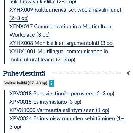
leiki luovasti kielillä! (2–3 op)
XYHX009 Kulttuurienväliset työelämävalmiudet
(2–3 op)
XENX017 Communication in a Multicultural
Workplace (3 op)
XYHX008 Monikielinen argumentointi (3 op)
XYHX1001 Multilingual communication in
multicultural teams (2–3 op)
Puheviestintä
Valitse kaikki (27–48 op)
XPV0018 Puheviestinnän perusteet (2–3 op)
XPV0015 Esiintymistaito (3 op)
XPVX1000 Varmuutta esiintymiseen (1 op)
XPV0024 Esiintymisvarmuuden kehittäminen (1–
3 op)