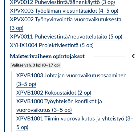
XPV0012 Puheviestintä/äänenkäyttö (3 op)
XPVX003 Työelämän viestintätaidot (4–5 op)
XPVX002 Työhyvinvointia vuorovaikutuksesta
(3 op)
XPV0011 Puheviestintä/neuvottelutaito (5 op)
XYHX1004 Projektiviestintä (5 op)
Maisterivaiheen opintojaksot
Valitse väh. 0 kpl (0–17 op)
XPVB1003 Johtajan vuorovaikutusosaaminen
(3–5 op)
XPVB1002 Kokoustaidot (2 op)
XPVB1000 Työyhteisön konfliktit ja
vuorovaikutus (3–5 op)
XPVB1001 Tiimin vuorovaikutus ja yhteistyö (3–
5 op)