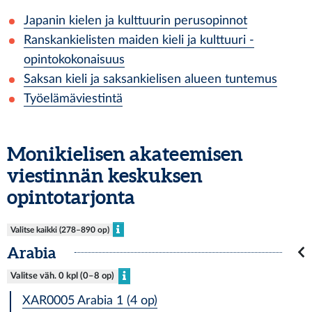
Japanin kielen ja kulttuurin perusopinnot
Ranskankielisten maiden kieli ja kulttuuri -
opintokokonaisuus
Saksan kieli ja saksankielisen alueen tuntemus
Työelämäviestintä
Monikielisen akateemisen
viestinnän keskuksen
opintotarjonta
Valitse kaikki (278–890 op)
Arabia
Valitse väh. 0 kpl (0–8 op)
XAR0005 Arabia 1 (4 op)