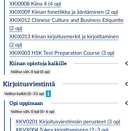
XKI0008 Kiina 4 (4 op)
XKIX009 Kiinan fonetiikka ja ääntäminen (2 op)
XKIX012 Chinese Culture and Business Etiquette
(2 op)
XKIX013 Kiinan kirjoitusmerkit ja kirjoittaminen
(2 op)
XKIX003 HSK Test Preparation Course (3 op)
Kiinan opintoja kaikille
Valitse väh. 0 kpl (0 op)
Kirjoitusviestintä
Valitse kaikki (0–53 op)
Opi oppimaan
Valitse väh. 0 kpl (0–6 op)
XKV0201 Kirjoitusviestinnän perusteet (3 op)
XKVX004 Tukea kirjoittamiseen (2–3 op)