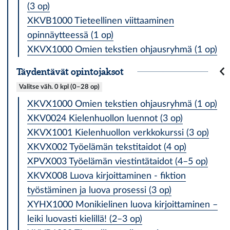
(3 op)
XKVB1000 Tieteellinen viittaaminen
opinnäytteessä (1 op)
XKVX1000 Omien tekstien ohjausryhmä (1 op)
Täydentävät opintojaksot
Valitse väh. 0 kpl (0–28 op)
XKVX1000 Omien tekstien ohjausryhmä (1 op)
XKV0024 Kielenhuollon luennot (3 op)
XKVX1001 Kielenhuollon verkkokurssi (3 op)
XKVX002 Työelämän tekstitaidot (4 op)
XPVX003 Työelämän viestintätaidot (4–5 op)
XKVX008 Luova kirjoittaminen - fiktion
työstäminen ja luova prosessi (3 op)
XYHX1000 Monikielinen luova kirjoittaminen –
leiki luovasti kielillä! (2–3 op)