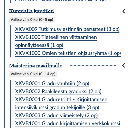
Kun­nial­la kan­dik­si
Valitse väh. 0 kpl (0–5 op)
XKVX009 Tutkimusviestinnän perusteet (3 op)
XKVB1000 Tieteellinen viittaaminen
opinnäytteessä (1 op)
XKVX1000 Omien tekstien ohjausryhmä (1 op)
Mais­te­ri­na maa­ilmal­le
Valitse väh. 0 kpl (0–14 op)
XKVB0001 Gradu vauhtiin (2 op)
XKVB0002 Raakileesta graduksi (2 op)
XKVB0004 Graduretriitti - Kirjoittamisen
intensiivikurssi gradun tekijöille (3 op)
XKVB0003 Gradun viimeistely (2 op)
XKVB1001 Gradun kirjoittamisen verkkokurssi