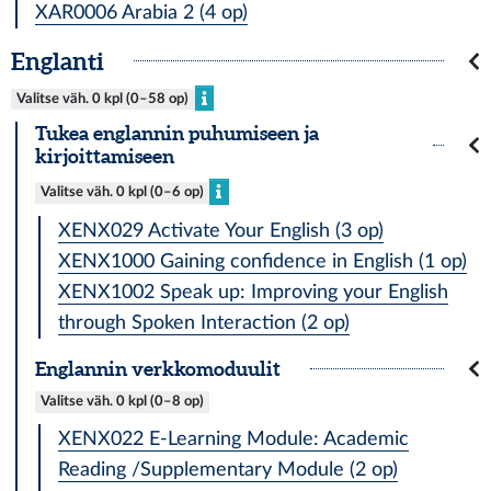
XAR0006 Arabia 2 (4 op)
Englanti
Valitse väh. 0 kpl (0–58 op)
Tukea englannin puhumiseen ja
kirjoittamiseen
Valitse väh. 0 kpl (0–6 op)
XENX029 Activate Your English (3 op)
XENX1000 Gaining confidence in English (1 op)
XENX1002 Speak up: Improving your English
through Spoken Interaction (2 op)
Englannin verkkomoduulit
Valitse väh. 0 kpl (0–8 op)
XENX022 E-Learning Module: Academic
Reading /Supplementary Module (2 op)