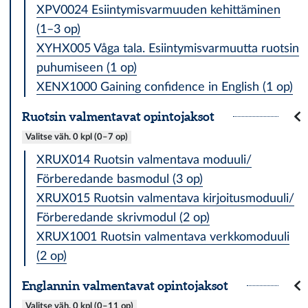
XPV0024 Esiintymisvarmuuden kehittäminen
(1–3 op)
XYHX005 Våga tala. Esiintymisvarmuutta ruotsin
puhumiseen (1 op)
XENX1000 Gaining confidence in English (1 op)
Ruotsin valmentavat opintojaksot
Valitse väh. 0 kpl (0–7 op)
XRUX014 Ruotsin valmentava moduuli/
Förberedande basmodul (3 op)
XRUX015 Ruotsin valmentava kirjoitusmoduuli/
Förberedande skrivmodul (2 op)
XRUX1001 Ruotsin valmentava verkkomoduuli
(2 op)
Englannin valmentavat opintojaksot
Valitse väh. 0 kpl (0–11 op)