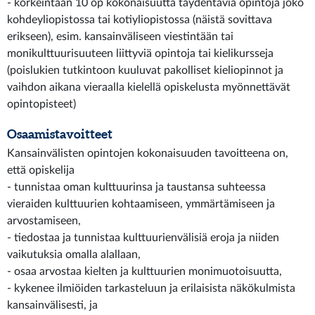
- korkeintaan 10 op kokonaisuutta täydentäviä opintoja joko
kohdeyliopistossa tai kotiyliopistossa (näistä sovittava
erikseen), esim. kansainväliseen viestintään tai
monikulttuurisuuteen liittyviä opintoja tai kielikursseja
(poislukien tutkintoon kuuluvat pakolliset kieliopinnot ja
vaihdon aikana vieraalla kielellä opiskelusta myönnettävät
opintopisteet)
Osaamistavoitteet
Kansainvälisten opintojen kokonaisuuden tavoitteena on,
että opiskelija
- tunnistaa oman kulttuurinsa ja taustansa suhteessa
vieraiden kulttuurien kohtaamiseen, ymmärtämiseen ja
arvostamiseen,
- tiedostaa ja tunnistaa kulttuurienvälisiä eroja ja niiden
vaikutuksia omalla alallaan,
- osaa arvostaa kielten ja kulttuurien monimuotoisuutta,
- kykenee ilmiöiden tarkasteluun ja erilaisista näkökulmista
kansainvälisesti, ja