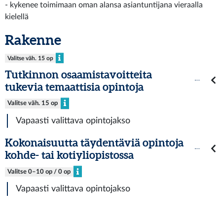
- kykenee toimimaan oman alansa asiantuntijana vieraalla
kielellä
Rakenne
Valitse väh. 15 op
Tutkinnon osaamistavoitteita
tukevia temaattisia opintoja
Valitse väh. 15 op
Vapaasti valittava opintojakso
Kokonaisuutta täydentäviä opintoja
kohde- tai kotiyliopistossa
Valitse 0–10 op / 0 op
Vapaasti valittava opintojakso